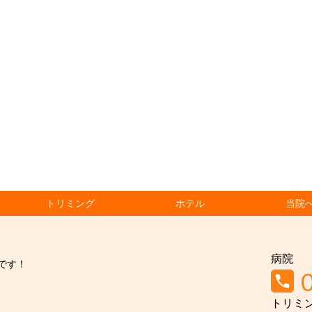
トリミング
ホテル
当院
病院
です！
トリミ