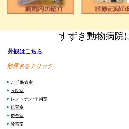
すずき動物病院
外観はこちら
部屋名をクリック
ﾌｰﾄﾞ保管室
入院室
レントゲン･手術室
処置室
待合室
診察室