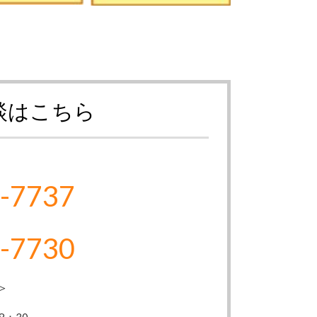
談はこちら
-7737
-7730
＞