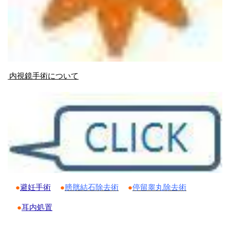
内視鏡手術について
●
避妊手術
●
膀胱結石除去術
●
停留睾丸除去術
●
耳内処置