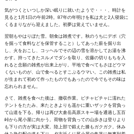
気がつくといつしか深い眠りに就いたようで・・・、時計を
見ると1月1日の午前2時。87年の年明けを私は犬と2人寝袋に
くるまりながら迎えました。初夢は覚えていません。
翌朝もやはりぼた雪。朝食は雑煮です。秋のうちにデポ（穴
を掘って食料などを保管すること）してあった薪を掘り出
し、火をおこし、コッヘルでその辺の雪を溶かしてお湯を沸
かす。持ってきたスルメでダシを取り、佐藤の切りもちを入
れると念願の雑煮が出来上がり。平地で食べてもさほどウマ
くないものが、山で食べるとすこぶるウマい。この雑煮は私
が生まれて初めて作ったものでもあったので今でもその味は
忘れられません。
さて、雑煮を食べた後は、撤収作業。ビチャビチャに濡れた
テントをたたみ、来たときよりも遥かに重いザックを背負っ
て山道を下る。帰りは再び大倉岳高原スキー場を通過し五百
峠から尾小屋に向かう。荷物を背負っての山歩きは登りより
も下りの方が実は大変。陸上部で鍛えた膝もガクガク。休み
休み急勾配の道を下り、夕方近くに尾小屋の集落に無事到着