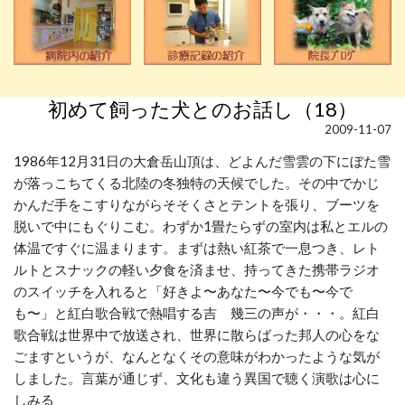
初めて飼った犬とのお話し（18）
2009-11-07
1986年12月31日の大倉岳山頂は、どよんだ雪雲の下にぼた雪
が落っこちてくる北陸の冬独特の天候でした。その中でかじ
かんだ手をこすりながらそそくさとテントを張り、ブーツを
脱いで中にもぐりこむ。わずか1畳たらずの室内は私とエルの
体温ですぐに温まります。まずは熱い紅茶で一息つき、レト
ルトとスナックの軽い夕食を済ませ、持ってきた携帯ラジオ
のスイッチを入れると「好きよ〜あなた〜今でも〜今で
も〜」と紅白歌合戦で熱唱する吉 幾三の声が・・・。紅白
歌合戦は世界中で放送され、世界に散らばった邦人の心をな
ごますというが、なんとなくその意味がわかったような気が
しました。言葉が通じず、文化も違う異国で聴く演歌は心に
しみる