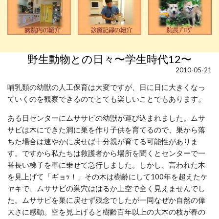
野生動物との日々〜学生時代12〜
2010-05-21
哺乳類の幼獣の人工保育は大変ですが、日に日に大きくなっ
ていくのを観察できるのでとても楽しいことでもあります。
ある日センターにムササビの幼獣が運び込まれました。ムサ
サビは木にできた洞に巣を作り子供を育てるので、巣から落
ちた場合は速やかに戻せば十分親が育てる可能性がありま
す。ですから私たちは救護者から場所を聞くとセンターで一
番長い梯子を車に乗せて急行しました。しかし、言われた木
を見上げて「ギョｯ！」その木は樹齢にして100年を超えたケ
ヤキで、ムササビの巣穴ははるか上空で全く見えませんでし
た。ムササビを巣に戻せず残念でしたが一同なぜか自然の偉
大さに感動。空を見上げると樹齢百年以上の大木の枝が春の