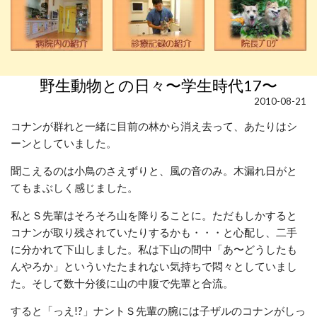
野生動物との日々〜学生時代17〜
2010-08-21
コナンが群れと一緒に目前の林から消え去って、あたりはシ
ーンとしていました。
聞こえるのは小鳥のさえずりと、風の音のみ。木漏れ日がと
てもまぶしく感じました。
私とＳ先輩はそろそろ山を降りることに。ただもしかすると
コナンが取り残されていたりするかも・・・と心配し、二手
に分かれて下山しました。私は下山の間中「あ〜どうしたも
んやろか」といういたたまれない気持ちで悶々としていまし
た。そして数十分後に山の中腹で先輩と合流。
すると「っえ!?」ナントＳ先輩の腕には子ザルのコナンがしっ