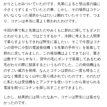
かりとしがみついていたのです。先輩によると登山道の脇に
小さくうずくまっていたとの事。しかし、その場所はコナン
がいなくなった場所からはだいぶ離れていたそうです。つま
り、コナンは本当に運よく救われたわけです。
今回の事で私と先輩はただやみくもに群れに帰してもダメだ
とわかりました。ではどうするか？。
冷静に考えると人間界
で暮らすよりもできれば野生に返したい。そこで今度はコナ
ンの背中に小型の電波発信機（Ｓ先輩の手作り）を装着して
群れに戻してみました。この発信機はよくできており、重さ
は数十ｸﾞﾗﾑしかなく、背中の毛にボンドで装着してあるため
毛がわりの際に脱落するというものでした。この発信機はも
のすごい威力を発揮。なんとコナンは群れに一度も帰ること
はなく幾度となく山中に取り残されていたのです。そのたび
に私たちは受信機をとアンテナを使いコナンから発せられる
電波を頼りにコナンを探し出すことができました。
しかし、結果的には弱ったなあ〜。コナンは野生には返せな
かったのです。