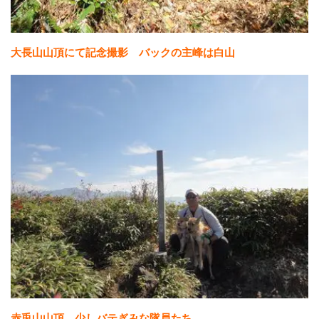
大長山山頂にて記念撮影 バックの主峰は白山
赤兎山山頂 少しバテぎみな隊員たち