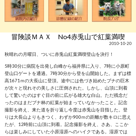
冒険談ＭＡＸ No4赤兎山で紅葉満喫
2010-10-20
秋晴れの月曜日、ついに赤兎山紅葉満喫登山を決行！
5時30分に病院を出発し白峰から福井県に入り、7時に小原町
登山口ゲートを通過。7時30分から登を山開始した。まずは標
高1671ｍの大長山に登頂。途中には色づき始めたブナの巨木
が次々と現れその美しさに圧倒された。しかし、山頂に到着
して驚いたのはすぐ目の前に広がる雄大な白山。ただ残念だ
ったのはまだブナ林の紅葉が始まっていなかったこと。記念
撮影を終え、来た道を折り返し今度は赤兎山を目指した。登
りは大長山よりもきつく、わずか900ｍの距離が数キロに思え
たが、12時前に山頂に到着。記念撮影を終え、さあ、ここか
らは楽しみにしていた小原湿原へのハイクである。湿原では