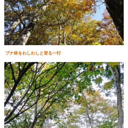
ブナ林をわしわしと登る一行