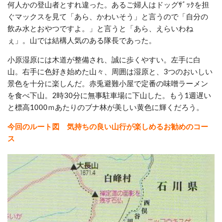
何人かの登山者とすれ違った。あるご婦人はドッグｻﾞｯｸを担
ぐマックスを見て「あら、かわいそう」と言うので「自分の
飲み水とおやつですよ。」と言うと「あら、えらいわね
ぇ」。山では結構人気のある隊長であった。
小原湿原には木道が整備され、誠に歩くやすい。左手に白
山。右手に色好き始めた山々、周囲は湿原と、3つのおいしい
景色を十分に楽しんだ。赤兎避難小屋で定番の味噌ラーメン
を食べ下山。2時30分に無事駐車場に下山した。もう1週遅い
と標高1000ｍあたりのブナ林が美しい黄色に輝くだろう。
今回のルート図 気持ちの良い山行が楽しめるお勧めのコー
ス