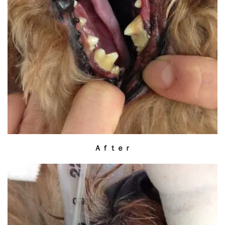
Ａｆｔｅｒ