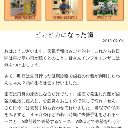
ピカピカになった歯
2013-02-06
おはようございます。天気予報はみごと的中！これから数日
間は再び寒い日が続くとのこと、皆さんインフルエンザには
気をつけましょう。
さて、昨日は先日行った健康診断で歯石の付着が判明したわ
んちゃん２頭の歯石除去を行いました。
歯石は口臭の原因になるだけでなく、歯石で発生した菌が歯
茎の血液に侵入し、心筋炎をおこすので決して侮れません。
さらに今回は去勢手術も合わせて行いました。当院での傾向
をみますと、４ヶ月令ほどの若い時期に去勢手術をされるケ
ースと、6歳前後で去勢するケース、9歳ほどで去勢を行うケ
ースの3グループほどに分かれます。ちょうど6歳、9歳位の時