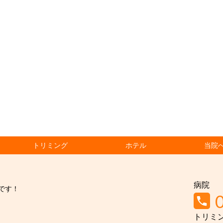
トリミング
ホテル
当院
病院
です！
トリミ