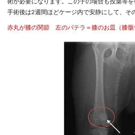
術が必要になります。この子の場合も投薬等を
手術後は2週間ほどケージ内で安静にして、そ
赤丸が膝の関節 左のパテラ＝膝のお皿（膝骸