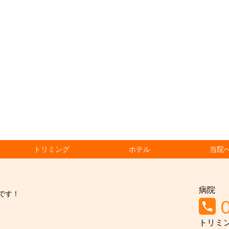
トリミング
ホテル
当院
病院
です！
トリミ