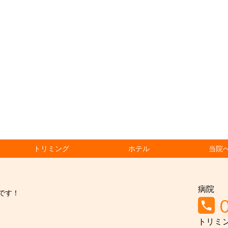
トリミング
ホテル
当院
病院
です！
トリミ